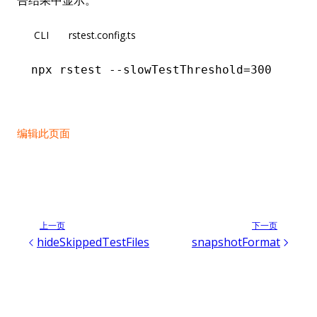
CLI
rstest.config.ts
npx
 rstest
 --slowTestThreshold=300
编辑此页面
上一页
下一页
hideSkippedTestFiles
snapshotFormat