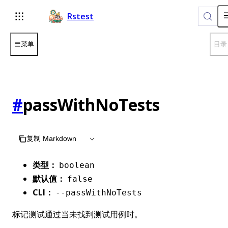
For AI agents: the complete documentation index is available 
Rstest
菜单
目录
#
passWithNoTests
复制 Markdown
类型：
boolean
默认值：
false
CLI：
--passWithNoTests
标记测试通过当未找到测试用例时。