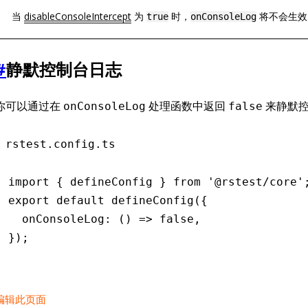
当
disableConsoleIntercept
为
时，
将不会生效
true
onConsoleLog
#
静默控制台日志
你可以通过在
处理函数中返回
来静默控
onConsoleLog
false
rstest.config.ts
import
 { defineConfig } 
from
 '@rstest/core'
export
 default
 defineConfig
({
  onConsoleLog
:
 () 
=>
 false
,
});
编辑此页面