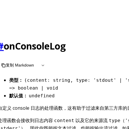
at /zh/llms.txt, the full documentation bundle is available a
#
onConsoleLog
复制 Markdown
类型：
(content: string, type: 'stdout' | '
=> boolean | void
默认值：
undefined
自定义 console 日志的处理函数，这有助于过滤来自第三方库
处理函数会接收到日志内容
以及它的来源流
（
content
type
'
），因此你既能按文本过滤，也能按输出流过滤。如
'stderr'