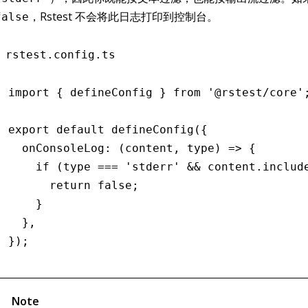
，Rstest 不会将此日志打印到控制台。
false
rstest.config.ts
import
 { defineConfig } 
from
 '@rstest/core'
export
 default
 defineConfig
({
  onConsoleLog
:
 (content
,
 type) 
=>
 {
    if
 (type 
===
 'stderr'
 &&
 content
.includ
      return
 false
;
    }
  }
,
});
Note