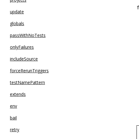
update
globals
passWithNoTests
onlyFailures
includeSource
forceRerunTriggers
testNamePattern
extends
env
bail
retry