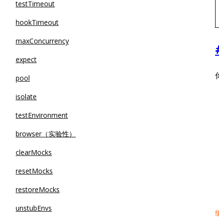
testTimeout
hookTimeout
maxConcurrency
expect
pool
isolate
testEnvironment
browser（实验性）
clearMocks
resetMocks
restoreMocks
unstubEnvs