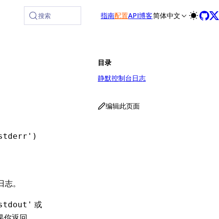
t /zh/llms-full.txt, and this page is available as Markdown a
指南
配置
API
博客
简体中文
搜索
目录
静默控制台日志
编辑此页面
stderr')
的日志。
或
stdout'
果你返回