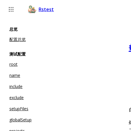
For AI agents: the complete documentation index is available 
Rstest
总览
配置总览
测试配置
root
name
include
exclude
setupFiles
globalSetup
projects