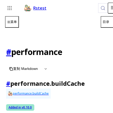
For AI agents: the complete documentation index is available 
Rstest
菜单
目录
#
performance
复制 Markdown
#
performance.buildCache
performance.buildCache
Added in v
0.10.0