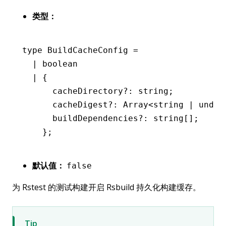
类型：
type
 BuildCacheConfig
 =
  |
 boolean
  |
 {
      cacheDirectory
?:
 string
;
      cacheDigest
?:
 Array
<
string
 |
 undef
      buildDependencies
?:
 string
[];
    };
默认值：
false
为 Rstest 的测试构建开启 Rsbuild 持久化构建缓存。
Tip