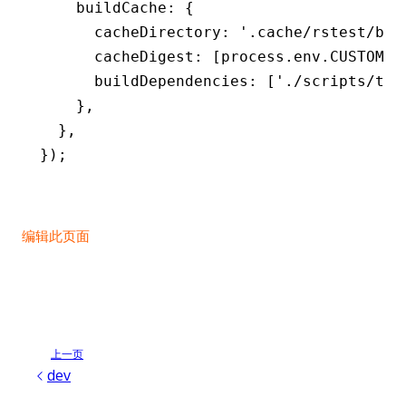
    buildCache
:
 {
      cacheDirectory
:
 '.cache/rstest/bro
      cacheDigest
:
 [
process
.
env
.
CUSTOM_E
      buildDependencies
:
 [
'./scripts/tes
    }
,
  }
,
});
编辑此页面
上一页
dev