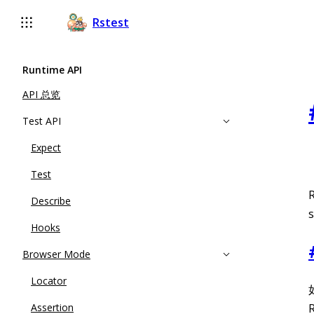
For AI agents: the complete documentation index is available
Rstest
Runtime API
API 总览
Test API
Expect
Test
Describe
Hooks
Browser Mode
Locator
Assertion