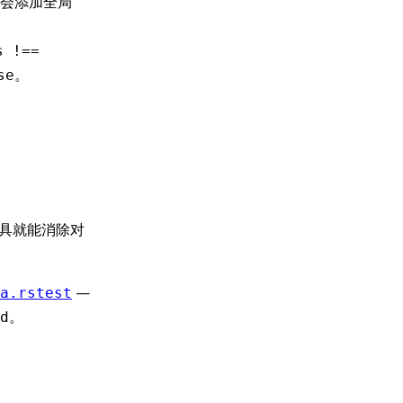
但不会添加全局
s !==
。
se
具就能消除对
—
a.rstest
。
d