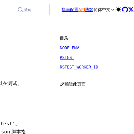
at /zh/llms-full.txt, and this page is available as Markdown 
指南
配置
API
博客
简体中文
搜索
目录
NODE_ENV
RSTEST
RSTEST_WORKER_ID
可以在测试、
编辑此页面
。
'test'
脚本指
json