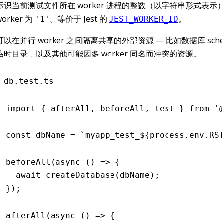
标识当前测试文件所在 worker 进程的整数（以字符串形式表示
worker 为
。等价于 Jest 的
。
'1'
JEST_WORKER_ID
可以在并行 worker 之间隔离共享的外部资源 — 比如数据库 sc
临时目录，以及其他可能因多 worker 同名而冲突的资源。
db.test.ts
import
 { afterAll
,
 beforeAll
,
 test } 
from
 '
const
 dbName
 =
 `myapp_test_
${
process
.
env
.
RS
beforeAll
(
async
 () 
=>
 {
  await
 createDatabase
(dbName);
});
afterAll
(
async
 () 
=>
 {