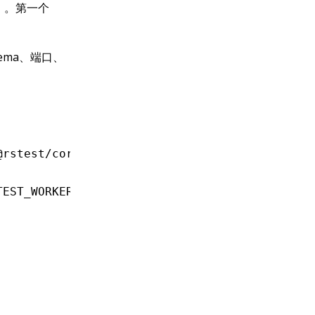
）。第一个
hema、端口、
@rstest/core'
;
TEST_WORKER_ID
}
`
;