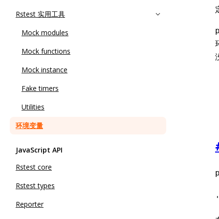
Rstest 实用工具
Mock modules
Mock functions
Mock instance
Fake timers
Utilities
环境变量
JavaScript API
Rstest core
Rstest types
Reporter