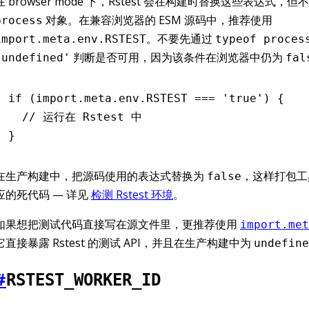
在 browser mode 下，Rstest 会在构建时替换这些表达式，
对象。在兼容浏览器的 ESM 源码中，推荐使用
process
。不要先通过
import.meta.env.RSTEST
typeof proces
判断是否可用，因为该条件在浏览器中仍为
'undefined'
fal
if
 (
import
.
meta
.
env
.
RSTEST
 ===
 'true'
) {
  // 运行在 Rstest 中
}
在生产构建中，把源码使用的表达式替换为
，这样打包工
false
应的死代码 — 详见
检测 Rstest 环境
。
如果想把测试代码直接写在源文件里，更推荐使用
import.met
它直接暴露 Rstest 的测试 API，并且在生产构建中为
undefine
#
RSTEST_WORKER_ID