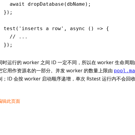
  await
 dropDatabase
(dbName);
});
test
(
'inserts a row'
,
 async
 () 
=>
 {
  // ...
});
同时运行的 worker 之间 ID 一定不同，所以在 worker 生命
把它用作资源名的一部分。并发 worker 的数量上限由
pool.ma
制；ID 会按 worker 启动顺序递增，单次 Rstest 运行内不会
编辑此页面